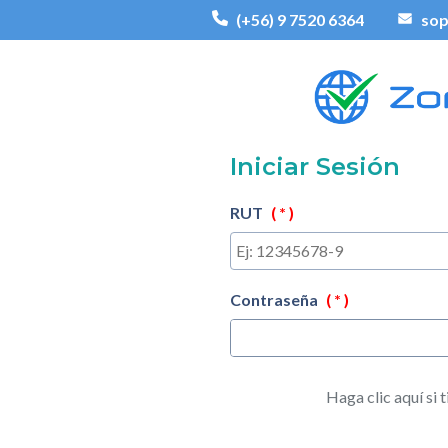
(+56) 9 7520 6364
sop
Iniciar Sesión
RUT
( * )
Contraseña
( * )
Haga clic aquí si 