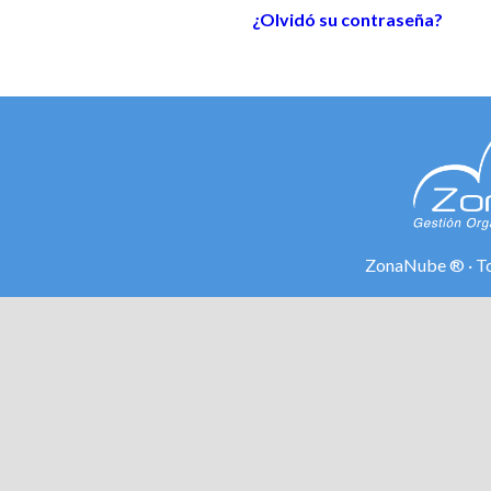
¿Olvidó su contraseña?
ZonaNube ® · To