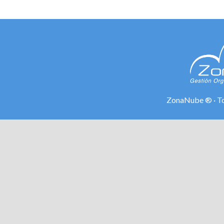
ZonaNube ® · To